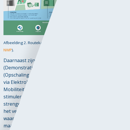
Afbeelding 2. Routekaart van Nationaal waterstof programma (bron:
NWP
).
Daarnaast zijn er subsidieprogramma’s zoals de DEI+
(Demonstratie Energie- en Klimaatinnovatie), OWE
(Opschaling Volledig Hernieuwbare Waterstofproductie
via Elektrolyse) en SWIM (Subsidieregeling Waterstof in
Mobiliteit), die investeringen in waterstofprojecten
stimuleren. Ook hebben veel gemeenten inmiddels
strengere eisen opgenomen in aanbestedingen, zoals
het verplicht inzetten van emissievrije machines,
waarvoor bedrijven soms een fictieve korting krijgen. Dit
maakt de overstap naar waterstoftechnologie