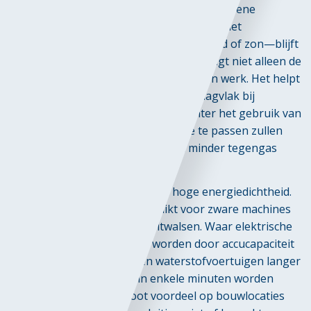
andere schadelijke stoffen uit. Wanneer groene
waterstof wordt ingezet—geproduceerd met
hernieuwbare energiebronnen zoals wind of zon—blijft
zelfs de hele keten emissievrij. Dit verlaagt niet alleen de
ecologische impact van het uit te voeren werk. Het helpt
ook bij het creëren van voldoende draagvlak bij
stakeholders. Veel mensen staan achter het gebruik van
emissievrij materieel en door dit toe te passen zullen
sommige stakeholders aanzienlijk minder tegengas
geven.
Daarnaast heeft waterstof een hoge energiedichtheid.
Dit maakt het bijzonder geschikt voor zware machines
zoals graafmachines en asfaltwalsen. Waar elektrische
alternatieven vaak beperkt worden door accucapaciteit
en lange laadtijden, kunnen waterstofvoertuigen langer
achter elkaar werken en in enkele minuten worden
bijgetankt. Dit is een groot voordeel op bouwlocaties