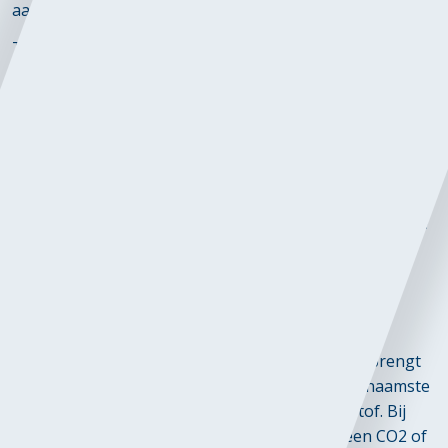
aantrekkelijker.
Toekomstige beleidsmaatregelen, zoals de CO2-heffing
die in 2025 wordt ingevoerd, zullen bedrijven verder
aansporen om over te stappen op alternatieve
energiebronnen. Daarnaast worden op Europees
niveau richtlijnen ontwikkeld voor het veilige gebruik
van waterstof op bouwlocaties, met speciale aandacht
voor opslag en transport. Deze ontwikkelingen bieden
een stabiel kader voor de integratie van waterstof in de
sector en maken investeringen in deze technologie
steeds aantrekkelijker.
Voordelen
De introductie van waterstof in de GWW-sector brengt
verschillende voordelen met zich mee. Het voornaamste
voordeel is het duurzame karakter van waterstof. Bij
gebruik als energiedrager stoot waterstof geen CO2 of