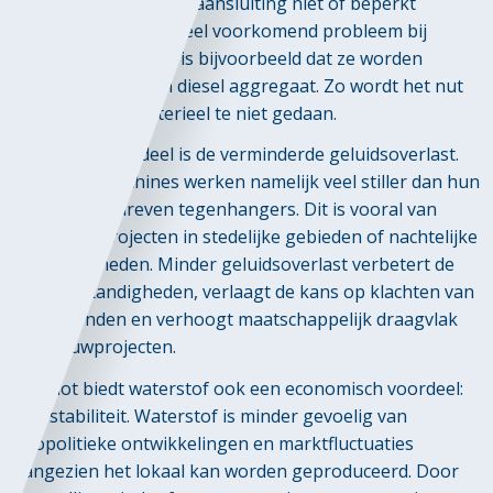
waar een elektriciteitsaansluiting niet of beperkt
beschikbaar is. Een veel voorkomend probleem bij
elektrisch materieel is bijvoorbeeld dat ze worden
opgeladen met een diesel aggregaat. Zo wordt het nut
van elektrisch materieel te niet gedaan.
Een ander voordeel is de verminderde geluidsoverlast.
Waterstof machines werken namelijk veel stiller dan hun
diesel aangedreven tegenhangers. Dit is vooral van
belang bij projecten in stedelijke gebieden of nachtelijke
werkzaamheden. Minder geluidsoverlast verbetert de
werkomstandigheden, verlaagt de kans op klachten van
omwonenden en verhoogt maatschappelijk draagvlak
van bouwprojecten.
Tot slot biedt waterstof ook een economisch voordeel:
prijsstabiliteit. Waterstof is minder gevoelig van
geopolitieke ontwikkelingen en marktfluctuaties
aangezien het lokaal kan worden geproduceerd. Door