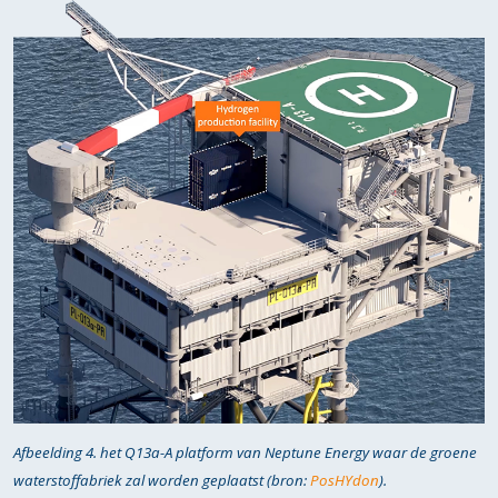
Afbeelding 4. het Q13a-A platform van Neptune Energy waar de groene
waterstoffabriek zal worden geplaatst (bron:
PosHYdon
).