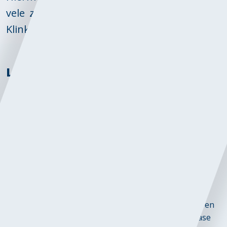
vele zero-emissiezones die Nederland kent.
Klinkt als de perfecte oplossing toch?
Levenscyclusanalyse (LCA) asfalt
De LCA van asfalt bestaatuit vijf fasen: de productiefase
(A1-A3), de bouwfase (A4-A5), de gebruiksfase (B), de
sloop- en verwerkingsfase (C) en de milieubaten en
lasten door verwerking (D). Bij fase A, B en C horen
activiteiten die invloed hebben op het milieu. Een aantal
asfaltproducenten is in 2020 een traject aangegaan met
branchepartner Ecochain. Het doel van het traject: de
MKI-waarden van 19 asfaltmengsels berekenen om zo
referentiewaarden te creëren voor de rest van de
asfaltbranche. In figuur 1 wordt een overzicht gegeven
van de MKI-waarden per asfaltmengsel voor elke fase