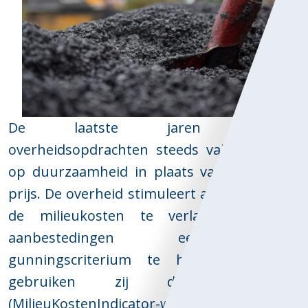
De laatste jaren worden
overheidsopdrachten steeds vaker gegund
op duurzaamheid in plaats van de laagste
prijs. De overheid stimuleert aannemers om
de milieukosten te verlagen door in
aanbestedingen een extra
gunningscriterium te hanteren. Hierbij
gebruiken zij de MKI-waarde
(MilieuKostenIndicator-waarde) als extra