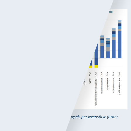
van de levenscyclus (A1 – D).
F
iguur 1. MKI-waarde van 19 asfaltmengsels per levensfase (bron:
Rijkswaterstaat
)