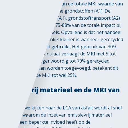
De belangrijkste bijdrage aan de totale MKI-waarde van
asfaltmengsels komt van de grondstoffen (A1). De
impact van grondstoffen (A1), grondstoftransport (A2)
en productie (A3) vormt 75-88% van de totale impact bij
de meeste asfaltmengsels. Opvallend is dat het aandeel
van module A1 aanzienlijk kleiner is wanneer gerecycled
asfaltgranulaat wordt gebruikt. Het gebruik van 30%
gerecycled asfaltgranulaat verlaagt de MKI met 5 tot
10%. Aangezien tegenwoordig tot 70% gerecycled
asfaltgranulaat kan worden toegevoegd, betekent dit
een daling van de MKI tot wel 25%.
Emissievrij materieel en de MKI van
asfalt
Wanneer we kijken naar de LCA van asfalt wordt al snel
duidelijk waarom de inzet van emissievrij materieel
slechts een beperkte invloed heeft op de