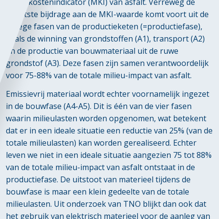
Milieukostenindicator (MKI) van asfalt. Verreweg de
grootste bijdrage aan de MKI-waarde komt voort uit de
vroege fasen van de productieketen (=productiefase),
zoals de winning van grondstoffen (A1), transport (A2)
en de productie van bouwmateriaal uit de ruwe
grondstof (A3). Deze fasen zijn samen verantwoordelijk
voor 75-88% van de totale milieu-impact van asfalt.
Emissievrij materiaal wordt echter voornamelijk ingezet
in de bouwfase (A4-A5). Dit is één van de vier fasen
waarin milieulasten worden opgenomen, wat betekent
dat er in een ideale situatie een reductie van 25% (van de
totale milieulasten) kan worden gerealiseerd. Echter
leven we niet in een ideale situatie aangezien 75 tot 88%
van de totale milieu-impact van asfalt ontstaat in de
productiefase. De uitstoot van materieel tijdens de
bouwfase is maar een klein gedeelte van de totale
milieulasten. Uit onderzoek van TNO blijkt dan ook dat
het gebruik van elektrisch materieel voor de aanleg van