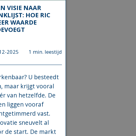
N VISIE NAAR
NKLIJST: HOE RIC
EER WAARDE
OEVOEGT
12-2025
1 min. leestijd
rkenbaar? U besteedt
, maar krijgt vooral
r van hetzelfde. De
en liggen vooraf
htgetimmerd vast.
ovatie sneuvelt al
r de start. De markt