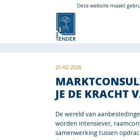
Ga
Deze website maakt gebrui
direct
naar
de
hoofdinhoud
van
25-02-2026
deze
MARKTCONSULT
pagina.
JE DE KRACHT 
De wereld van aanbestedingen
worden intensiever, raamcon
samenwerking tussen opdrach