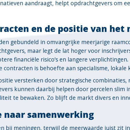
natieven aandraagt, helpt opdrachtgevers om e
acten en de positie van het
en gebundeld in omvangrijke meerjarige raamco
chtgevers, maar legt de lat hoger voor inschrijver
otere financiële risico’s en langere verplichtinge
 contracten is behoefte aan specialisme, lokale ke
itie versterken door strategische combinaties, n
rs kunnen daarbij helpen door percelen slim in 
teit te bewaken. Zo blijft de markt divers en inn
ie naar samenwerking
en bij meningen, terwijl de meerwaarde juist zit i