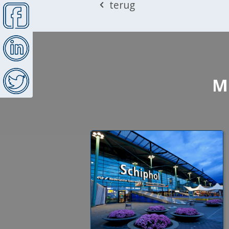
terug
M