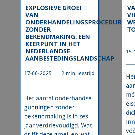
EXPLOSIEVE GROEI
VA
VAN
VI
ONDERHANDELINGSPROCEDURES
W
ZONDER
T
BEKENDMAKING: EEN
KEERPUNT IN HET
NEDERLANDSE
15-
AANBESTEDINGSLANDSCHAP
17-06-2025
2 min. leestijd
He
aan
méé
Het aantal onderhandse
eis
gunningen zonder
dic
bekendmaking is in zes
Inn
jaar verdrievoudigd. Wat
vóó
drijft deze groei, en wat