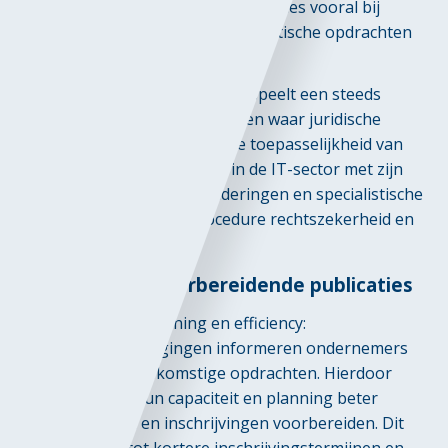
Dit onderstreept dat marktconsultaties vooral bij
innovatieve, technische en specialistische opdrachten
essentieel zijn.
Vrijwillige transparantie vooraf speelt een steeds
grotere rol, vooral bij opdrachten waar juridische
onzekerheden bestaan over de toepasselijkheid van
aanbestedingsregels. Vooral in de IT-sector met zijn
snelle technologische veranderingen en specialistische
leveranciers biedt deze procedure rechtszekerheid en
transparantie.
Voordelen van voorbereidende publicaties
Verhoogde planning en efficiency:
Vooraankondigingen informeren ondernemers
tijdig over toekomstige opdrachten. Hierdoor
kunnen zij hun capaciteit en planning beter
afstemmen en inschrijvingen voorbereiden. Dit