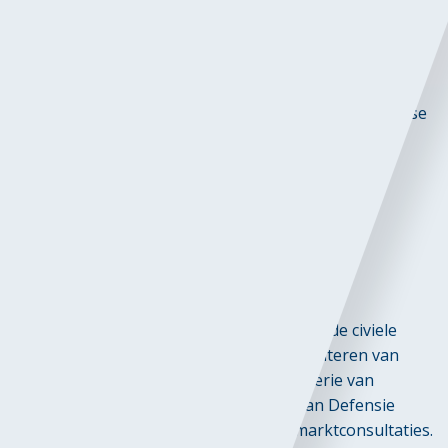
diensten beter inzicht in de mogelijkheden, innovaties
en beperkingen binnen hun sector. Dit resulteert in
scherpere en haalbaardere specificaties, minder
misverstanden en uiteindelijk succesvollere projecten.
Voor aanbieders betekent dit kansen om hun expertise
vroegtijdig te tonen, invloed uit te oefenen op de
vraagstelling en een concurrentievoordeel op te
bouwen. Actieve monitoring van TenderNed en
deelname aan marktconsultaties zijn daarmee
onmisbare onderdelen van een winnende
tenderstrategie geworden.
Toepassingen en sectoren
Met name grote en complexe projecten in de civiele
techniek, infrastructuur en IT-sector profiteren van
deze aanpak. Rijkswaterstaat, het Ministerie van
Economische Zaken en het Ministerie van Defensie
voeren de lijst aan in het gebruik van marktconsultaties.