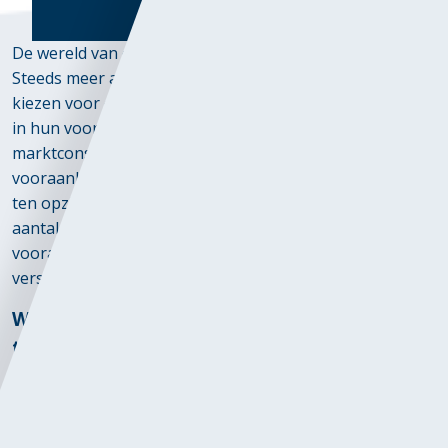
De wereld van overheidsaanbestedingen verandert snel.
Steeds meer aanbestedende diensten in Nederland
kiezen voor een transparante en marktgerichte aanpak
in hun voorbereiding. Uit recente cijfers blijkt dat
marktconsultaties en voorbereidende publicaties zoals
vooraankondigingen in 2024 met 20% zijn toegenomen
ten opzichte van voorgaande jaren. Bovendien is het
aantal aankondigingen van vrijwillige transparantie
vooraf vervijfvoudigd, wat een fundamentele
verschuiving in het aanbestedingslandschap markeert.
Waarom deze groei in marktconsultaties en
transparantie?
De ontwikkeling is geen toevallige trend, maar een
strategische keuze door overheden. Door vroegtijdige
betrokkenheid van de markt krijgen aanbestedende