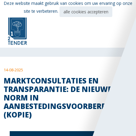
Ga
Deze website maakt gebruik van cookies om uw ervaring op onze
direct
site te verbeteren.
alle cookies accepteren
naar
de
hoofdinhoud
van
deze
pagina.
14-08-2025
MARKTCONSULTATIES EN
TRANSPARANTIE: DE NIEUWE
NORM IN
AANBESTEDINGSVOORBEREIDING
(KOPIE)