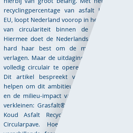
hierbij van groot belang. Met het hoogste
recyclingpercentage van asfalt binnen de
EU, loopt Nederland voorop in het realiseren
van circulariteit binnen de wegenbouw.
Hiermee doet de Nederlandse wegenbouw
hard haar best om de milieu-impact te
verlagen. Maar de uitdaging om tegen 2030
volledig circulair te opereren, blijft enorm.
Dit artikel bespreekt vier innovaties die
helpen om dit ambitieuze doel te bereiken
en de milieu-impact van de wegenbouw te
verkleinen: Grasfalt®, Styrelf Long Life, de
Koud Asfalt Recycling Trein (KART) en
Circularpave. Hoewel de innovaties in