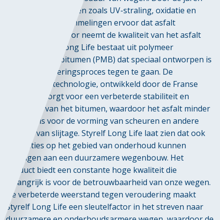
heen zorgen factoren zoals UV-straling, oxidatie en
temperatuurschommelingen ervoor dat asfalt
veroudert. Hierdoor neemt de kwaliteit van het asfalt
snel af. Styrelf Long Life bestaat uit polymeer
gemodificeerd bitumen (PMB) dat speciaal ontworpen is
om dit verouderingsproces tegen te gaan. De
crosslinking technologie, ontwikkeld door de Franse
firma ELF, zorgt voor een verbeterde stabiliteit en
elasticiteit van het bitumen, waardoor het asfalt minder
gevoelig is voor de vorming van scheuren en andere
vormen van slijtage. Styrelf Long Life laat zien dat ook
innovaties op het gebied van onderhoud kunnen
bijdragen aan een duurzamere wegenbouw. Het
product biedt een constante hoge kwaliteit die
belangrijk is voor de betrouwbaarheid van onze wegen.
De verbeterde weerstand tegen veroudering maakt
Styrelf Long Life een sleutelfactor in het streven naar
duurzamere en onderhoudsarmere wegen, waardoor de