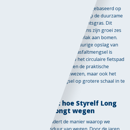
Het concept van Grasfalt® is niet alleen gebaseerd op
de vervanging van bitumen, maar ook op de duurzame
opslag van CO2 door de teelt van Olifantsgras. Dit
snelgroeiende gewas absorbeert tijdens zijn groei zes
keer meer CO2 dan een gelijk oppervlak aan bomen.
Hiermee draagt het bij aan de langdurige opslag van
CO2 in het asfalt zelf. Dit ‘groene’ asfaltmengsel is
inmiddels succesvol toegepast op het circulaire fietspad
in Zevenaar. Hiermee is niet alleen de praktische
haalbaarheid van Grasfalt® bewezen, maar ook het
potentieel om het asfaltmengsel op grotere schaal in te
zetten.
De tijd trotseren: hoe Styrelf Long
Life wegen verjongt wegen
Styrelf Long Life verandert de manier waarop we
denken over de levensduur van wegen. Door de jaren