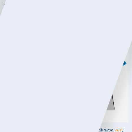
asfalt. Met dit innovatieve mengsel kan de
wegenbouwsector haar milieu-impact dus aanzienlijk
verlagen.
F
iguur 1. Schematisch overzicht voordelen van Grasfalt® (Bron:
NTP
)