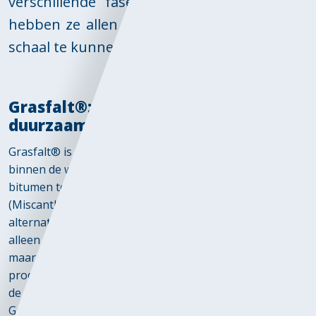
verschillende fasen van ontwikkeling zijn,
hebben ze allen de potentie om op grotere
schaal te kunnen worden toegepast.
Grasfalt®: van Olifantsgras tot
duurzaam wegdek
Grasfalt® is het eerste voorbeeld van groene innovatie
binnen de wegenbouw. Door 50% van het traditionele
bitumen te vervangen door lignine uit Olifantsgras
(Miscanthus Giganteus), biedt Grasfalt® een duurzaam
alternatief voor traditioneel asfalt. Het vermindert niet
alleen de afhankelijkheid van fossiele brandstoffen
maar draagt ook actief bij aan CO2-reductie. Met een
productietemperatuur van slechts 130 ºC, in plaats van
de gebruikelijke 170 ºC voor standaard asfalt, realiseert
Grasfalt® een besparing van meer dan 2 m³ gas per ton