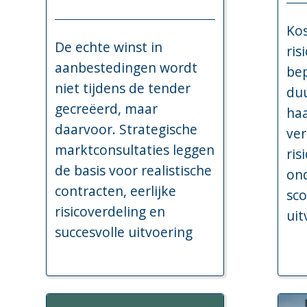
Kos
De echte winst in
ri
aanbestedingen wordt
bep
niet tijdens de tender
du
gecreëerd, maar
haa
daarvoor. Strategische
ver
marktconsultaties leggen
ris
de basis voor realistische
on
contracten, eerlijke
sco
risicoverdeling en
uit
succesvolle uitvoering