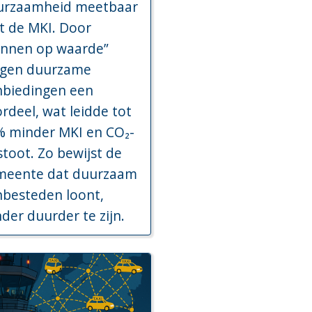
urzaamheid meetbaar
t de MKI. Door
unnen op waarde”
ijgen duurzame
nbiedingen een
rdeel, wat leidde tot
% minder MKI en CO₂-
stoot. Zo bewijst de
meente dat duurzaam
besteden loont,
der duurder te zijn.