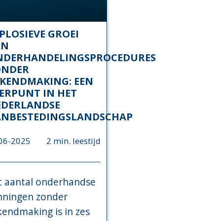
PLOSIEVE GROEI
AN
NDERHANDELINGSPROCEDURES
ONDER
KENDMAKING: EEN
ERPUNT IN HET
EDERLANDSE
ANBESTEDINGSLANDSCHAP
06-2025
2 min. leestijd
t aantal onderhandse
nningen zonder
endmaking is in zes