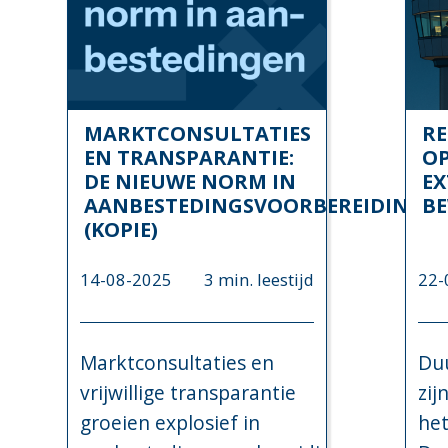
MARKTCONSULTATIES
RE
EN TRANSPARANTIE:
O
DE NIEUWE NORM IN
EX
AANBESTEDINGSVOORBEREIDING
BE
(KOPIE)
14-08-2025
3 min. leestijd
22-
Marktconsultaties en
Du
vrijwillige transparantie
zij
groeien explosief in
het