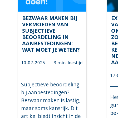
BEZWAAR MAKEN BIJ
EX
VERMOEDEN VAN
V
SUBJECTIEVE
O
BEOORDELING IN
Z
AANBESTEDINGEN:
BE
WAT MOET JE WETEN?
KE
N
A
10-07-2025
3 min. leestijd
17-
Subjectieve beoordeling
bij aanbestedingen?
He
Bezwaar maken is lastig,
gu
maar soms kansrijk. Dit
bek
artikel biedt inzicht in de