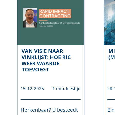
VAN VISIE NAAR
MI
VINKLIJST: HOE RIC
(M
WEER WAARDE
TOEVOEGT
15-12-2025
1 min. leestijd
28-
Herkenbaar? U besteedt
Ei