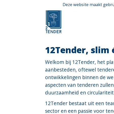
Ga
Deze website maakt gebrui
direct
naar
de
hoofdinhoud
12Tender, slim
van
deze
Welkom bij 12Tender, het pl
pagina.
aanbesteden, oftewel tendere
ontwikkelingen binnen de we
aspecten van tenderen zullen
duurzaamheid en circulariteit
12Tender bestaat uit een te
sector en een passie voor te