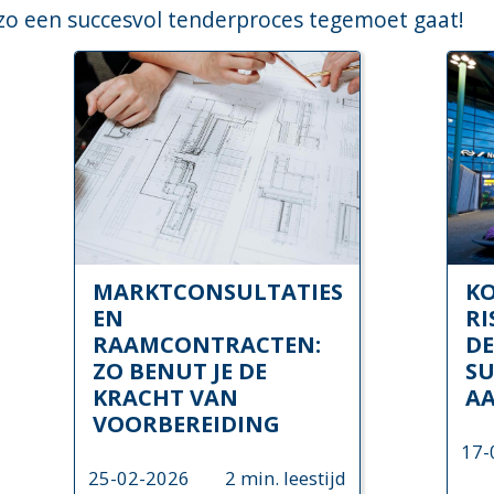
zo een succesvol tenderproces tegemoet gaat!
MARKTCONSULTATIES
KO
EN
R
RAAMCONTRACTEN:
DE
ZO BENUT JE DE
SU
KRACHT VAN
A
VOORBEREIDING
17-
25-02-2026
2 min. leestijd