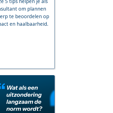
e 5 tips helpen je als
nsultant om plannen
erp te beoordelen op
act en haalbaarheid.