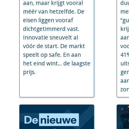
aan, maar krijgt vooral
du
méér van hetzelfde. De
me
eisen liggen vooraf
“g
dichtgetimmerd vast.
kr
Innovatie sneuvelt al
aa
vóór de start. De markt
voo
speelt op safe. En aan
41
het eind wint… de laagste
uit
prijs.
ge
aan
zon