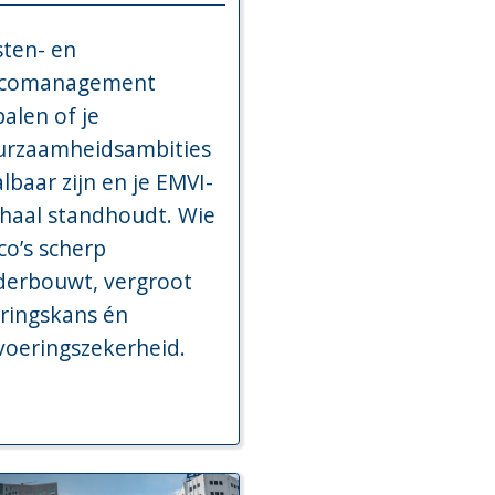
ten- en
sicomanagement
alen of je
urzaamheidsambities
lbaar zijn en je EMVI-
haal standhoudt. Wie
ico’s scherp
derbouwt, vergroot
ringskans én
voeringszekerheid.